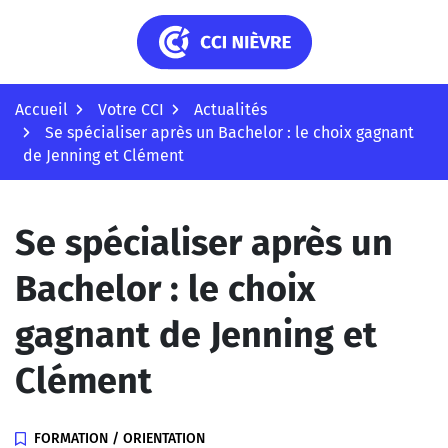
Gestion des traceurs
Aller
au
CCI Nièvre
contenu
Accueil
Votre CCI
Actualités
Se spécialiser après un Bachelor : le choix gagnant
de Jenning et Clément
Se spécialiser après un
Bachelor : le choix
gagnant de Jenning et
Clément
FORMATION / ORIENTATION