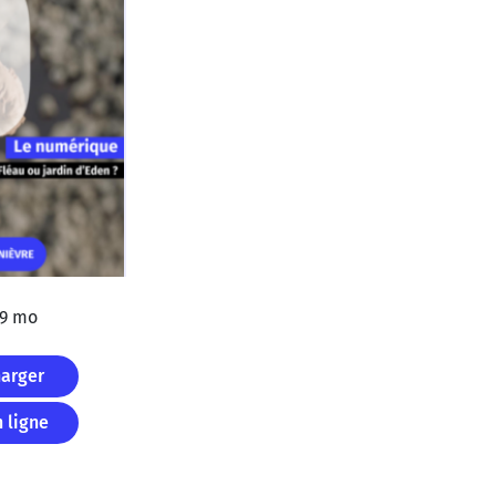
79 mo
harger
n ligne