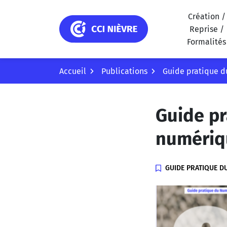
Gestion des traceurs
Aller
Création /
au
Reprise /
contenu
CCI Nièvre
Formalités
Accueil
Publications
Guide pratique d
Guide pr
numériqu
GUIDE PRATIQUE D