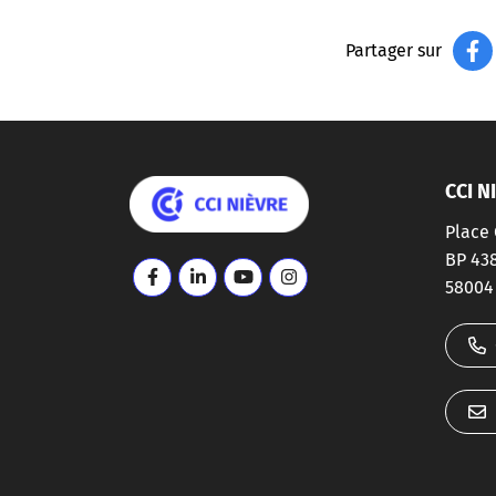
Partager sur
Logo CCI Nièvre
CCI N
Place 
BP 43
Lien vers le compte Facebook
Lien vers le compte Linkedin
Lien vers la chaîne Youtube
Lien vers le compte Insta
58004