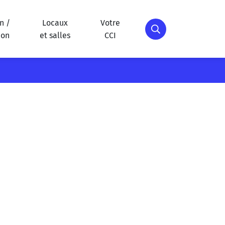
n /
Locaux
Votre
Afficher la recher
ion
et salles
CCI